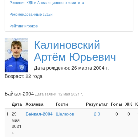
Решения КДК и Апелляционного комитета
Рекомендованные судьи
Рейтинг игроков
Калиновский
Артём Юрьевич
Дата рождения: 26 марта 2004 г.
Возраст: 22 года
Байкал-2004
Дата заявки: 12 мая 2021 г.
Дата
Хозяева
Гости
Результат
Голы
ЖК
К
1
29
Байкал-2004
Шелехов
2:3
0
0
мая
2021
г.