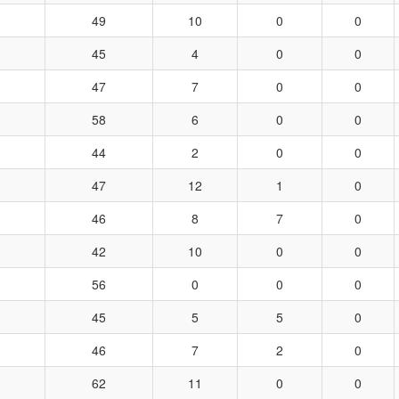
49
10
0
0
45
4
0
0
47
7
0
0
58
6
0
0
44
2
0
0
47
12
1
0
46
8
7
0
42
10
0
0
56
0
0
0
45
5
5
0
46
7
2
0
62
11
0
0