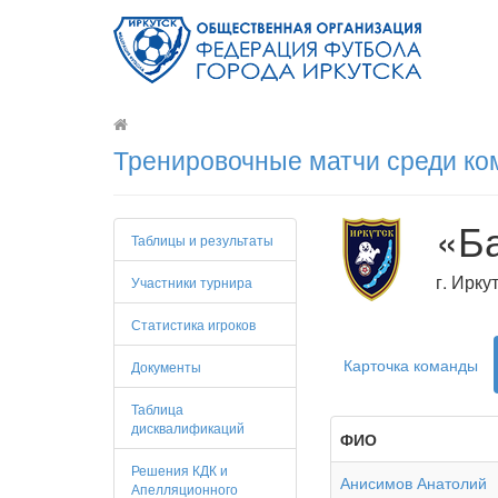
Тренировочные матчи среди ко
«Б
Таблицы и результаты
г. Ирку
Участники турнира
Статистика игроков
Карточка команды
Документы
Таблица
дисквалификаций
ФИО
Решения КДК и
Анисимов Анатолий
Апелляционного