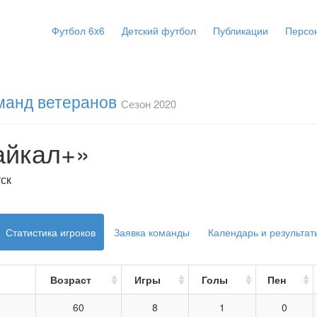
Футбол 6x6
Детский футбол
Публикации
Персо
манд ветеранов
Сезон 2020
айкал+»
тск
Статистика игроков
Заявка команды
Календарь и результат
Возраст
Игры
Голы
Пен
60
8
1
0