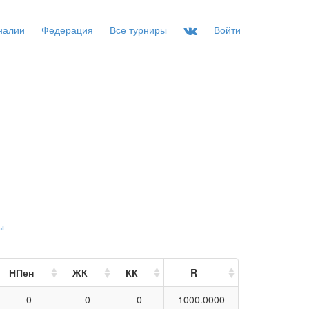
налии
Федерация
Все турниры
Войти
ы
НПен
ЖК
КК
R
0
0
0
1000.0000