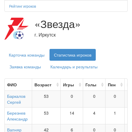
Рейтинг игроков
«Звезда»
г. Иркутск
Карточка команды
Статистика игроков
Заявка команды
Календарь и результаты
ФИО
Возраст
Игры
Голы
Пен
Н
Баркалов
53
0
0
0
Сергей
Березнев
53
14
4
1
Александр
Вапняр
42
6
0
0