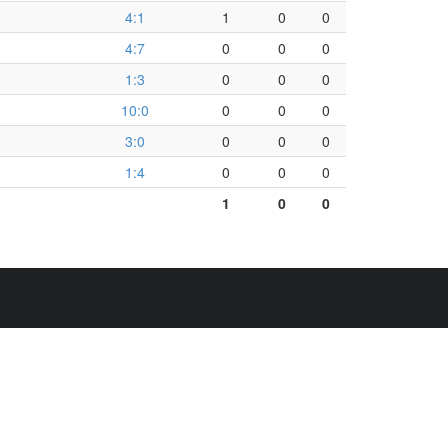
4:1
1
0
0
4:7
0
0
0
1:3
0
0
0
10:0
0
0
0
3:0
0
0
0
1:4
0
0
0
1
0
0