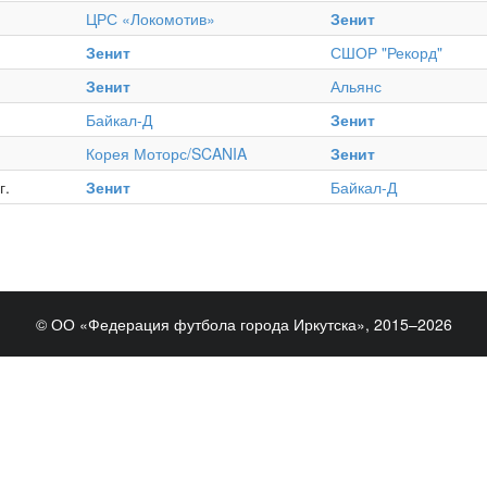
ЦРС «Локомотив»
Зенит
Зенит
СШОР "Рекорд"
Зенит
Альянс
Байкал-Д
Зенит
Корея Моторс/SCANIA
Зенит
г.
Зенит
Байкал-Д
© ОО «Федерация футбола города Иркутска», 2015–2026