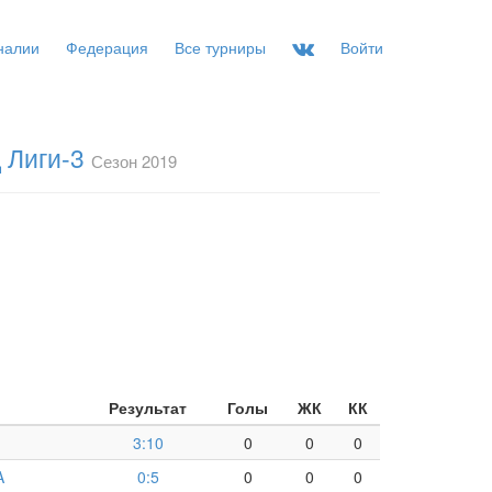
налии
Федерация
Все турниры
Войти
 Лиги-3
Сезон 2019
Результат
Голы
ЖК
КК
3:10
0
0
0
A
0:5
0
0
0