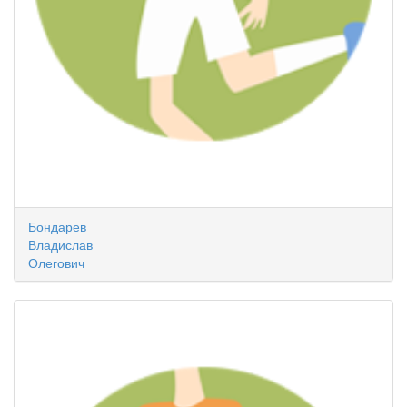
Бондарев
Владислав
Олегович