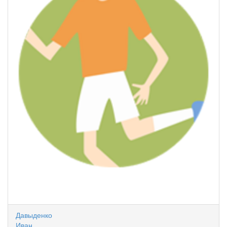
Давыденко
Иван