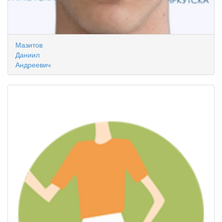
Мазитов
Даниил
Андреевич