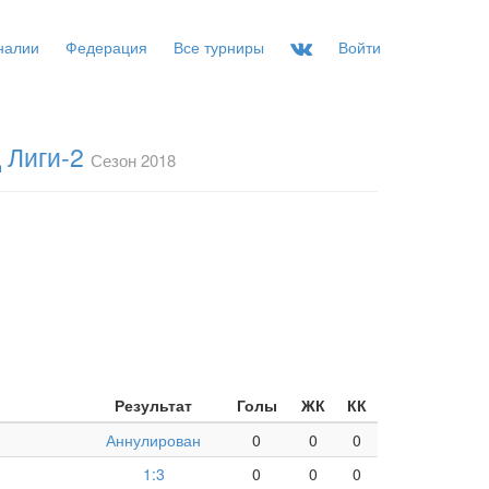
налии
Федерация
Все турниры
Войти
 Лиги-2
Сезон 2018
Результат
Голы
ЖК
КК
Аннулирован
0
0
0
1:3
0
0
0