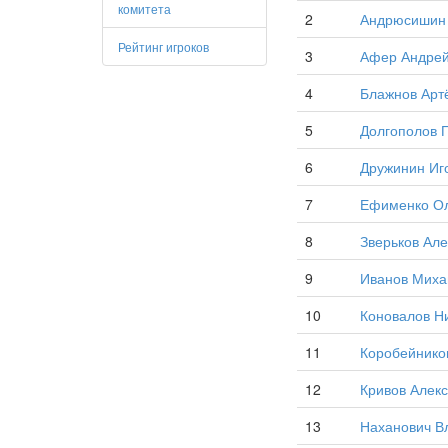
комитета
2
Андрюсишин 
Рейтинг игроков
3
Афер Андрей
4
Блажнов Арт
5
Долгополов 
6
Дружинин Иг
7
Ефименко Ол
8
Зверьков Ал
9
Иванов Миха
10
Коновалов Н
11
Коробейнико
12
Кривов Алек
13
Наханович В