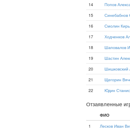
14
Попов Алекс
15
Синебабнов 
16
Смолин Кирь
17
Ходченков А
18
Шаповалов И
19
Шастин Алек
20
Шишковский 
21
Щегорин Вяч
22
Юдин Станис
Отзаявленные иг
ФИО
1
Лесков Иван Ви