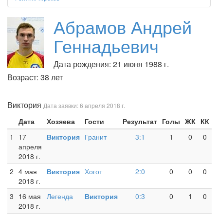
Абрамов Андрей
Геннадьевич
Дата рождения: 21 июня 1988 г.
Возраст: 38 лет
Виктория
Дата заявки: 6 апреля 2018 г.
Дата
Хозяева
Гости
Результат
Голы
ЖК
КК
1
17
Виктория
Гранит
3:1
1
0
0
апреля
2018 г.
2
4 мая
Виктория
Хогот
2:0
0
0
0
2018 г.
3
16 мая
Легенда
Виктория
0:3
0
1
0
2018 г.