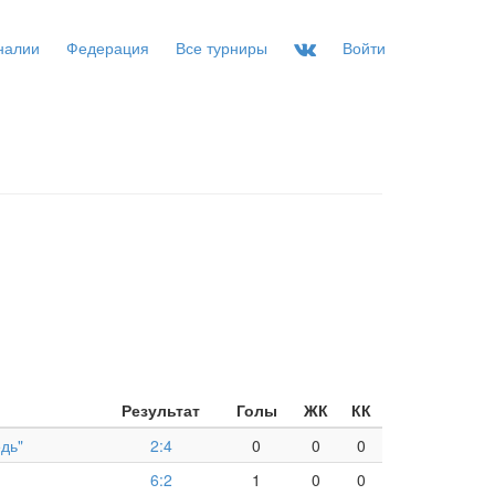
налии
Федерация
Все турниры
Войти
Результат
Голы
ЖК
КК
дь"
2:4
0
0
0
6:2
1
0
0