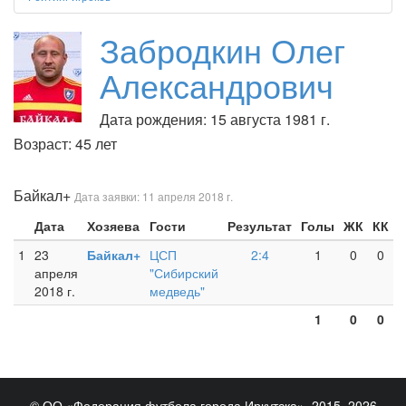
Забродкин Олег
Александрович
Дата рождения: 15 августа 1981 г.
Возраст: 45 лет
Байкал+
Дата заявки: 11 апреля 2018 г.
Дата
Хозяева
Гости
Результат
Голы
ЖК
КК
1
23
Байкал+
ЦСП
2:4
1
0
0
апреля
"Сибирский
2018 г.
медведь"
1
0
0
© ОО «Федерация футбола города Иркутска», 2015–2026