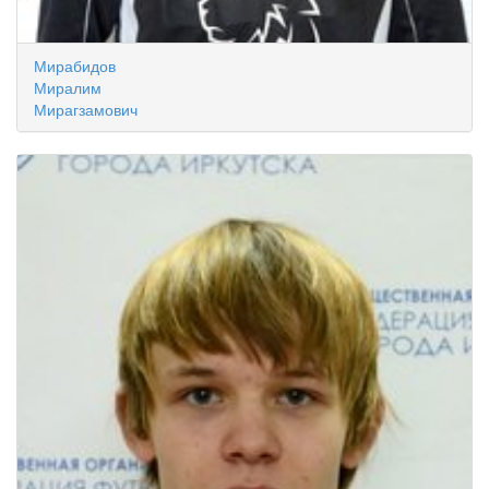
Мирабидов
Миралим
Мирагзамович