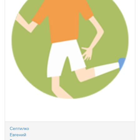
Септилко
Евгений