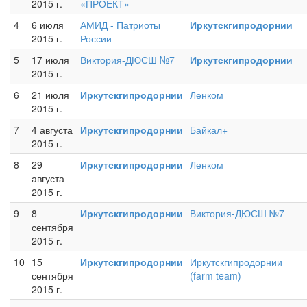
2015 г.
«ПРОЕКТ»
4
6 июля
АМИД - Патриоты
Иркутскгипродорнии
2015 г.
России
5
17 июля
Виктория-ДЮСШ №7
Иркутскгипродорнии
2015 г.
6
21 июля
Иркутскгипродорнии
Ленком
2015 г.
7
4 августа
Иркутскгипродорнии
Байкал+
2015 г.
8
29
Иркутскгипродорнии
Ленком
августа
2015 г.
9
8
Иркутскгипродорнии
Виктория-ДЮСШ №7
сентября
2015 г.
10
15
Иркутскгипродорнии
Иркутскгипродорнии
сентября
(farm team)
2015 г.