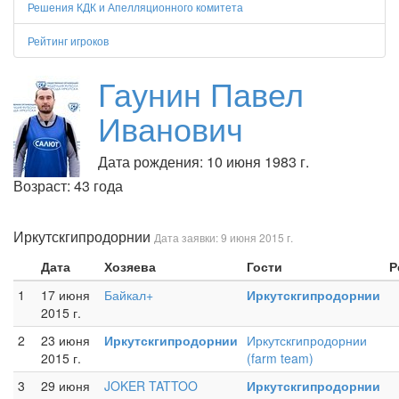
Решения КДК и Апелляционного комитета
Рейтинг игроков
Гаунин Павел
Иванович
Дата рождения: 10 июня 1983 г.
Возраст: 43 года
Иркутскгипродорнии
Дата заявки: 9 июня 2015 г.
Дата
Хозяева
Гости
Р
1
17 июня
Байкал+
Иркутскгипродорнии
2015 г.
2
23 июня
Иркутскгипродорнии
Иркутскгипродорнии
2015 г.
(farm team)
3
29 июня
JOKER TATTOO
Иркутскгипродорнии