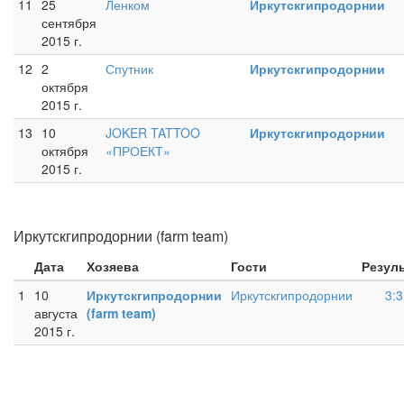
11
25
Ленком
Иркутскгипродорнии
сентября
2015 г.
12
2
Спутник
Иркутскгипродорнии
октября
2015 г.
13
10
JOKER TATTOO
Иркутскгипродорнии
октября
«ПРОЕКТ»
2015 г.
Иркутскгипродорнии (farm team)
Дата
Хозяева
Гости
Резул
1
10
Иркутскгипродорнии
Иркутскгипродорнии
3:3
августа
(farm team)
2015 г.