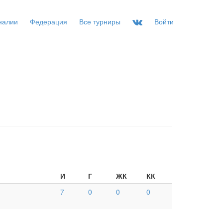
налии
Федерация
Все турниры
Войти
И
Г
ЖК
КК
7
0
0
0