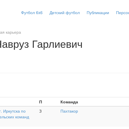
Футбол 6x6
Детский футбол
Публикации
Персо
ая карьера
авруз Гарлиевич
П
Команда
. Иркутска по
З
Пахтакор
ельских команд