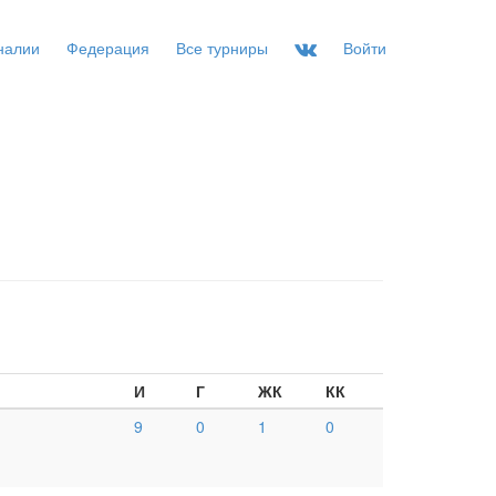
налии
Федерация
Все турниры
Войти
И
Г
ЖК
КК
9
0
1
0