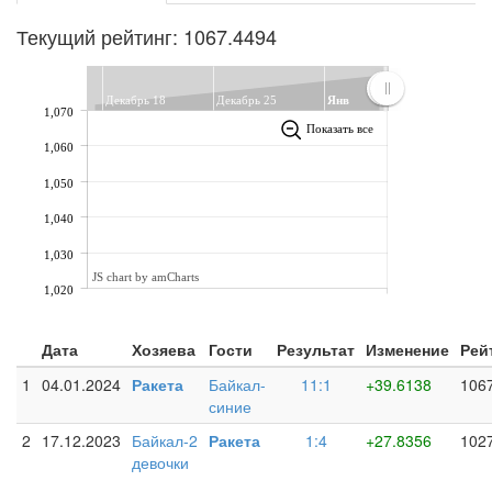
Текущий рейтинг: 1067.4494
Декабрь 18
Декабрь 25
Янв
1,070
Показать все
1,060
1,050
1,040
1,030
JS chart by amCharts
1,020
Дата
Хозяева
Гости
Результат
Изменение
Рей
1
04.01.2024
Ракета
Байкал-
11:1
+39.6138
106
синие
2
17.12.2023
Байкал-2
Ракета
1:4
+27.8356
102
девочки