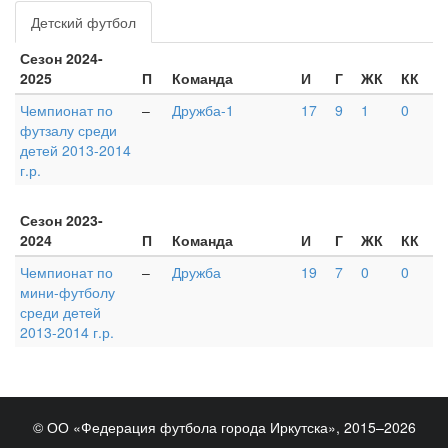
Детский футбол
Сезон 2024-
2025
П
Команда
И
Г
ЖК
КК
Чемпионат по
–
Дружба-1
17
9
1
0
футзалу среди
детей 2013-2014
г.р.
Сезон 2023-
2024
П
Команда
И
Г
ЖК
КК
Чемпионат по
–
Дружба
19
7
0
0
мини-футболу
среди детей
2013-2014 г.р.
© ОО «Федерация футбола города Иркутска», 2015–2026