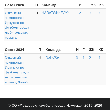
Сезон 2025
П
Команда
И
Г
ЖК
КК
Открытый
Н
HARATS/NaFOXe
2
0
0
0
чемпионат г.
Иркутска по
футболу среди
любительских
команд
Сезон 2024
П
Команда
И
Г
ЖК
КК
Открытый
Н
NaFOXe
5
1
0
1
чемпионат г.
Иркутска по
футболу среди
любительских
команд Лиги-2
© ОО «Федерация футбола города Иркутска», 2015–2026