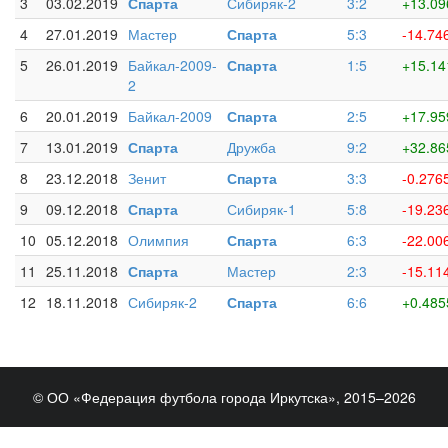
3
03.02.2019
Спарта
Сибиряк-2
3:2
+13.09
4
27.01.2019
Мастер
Спарта
5:3
-14.74
5
26.01.2019
Байкал-2009-
Спарта
1:5
+15.14
2
6
20.01.2019
Байкал-2009
Спарта
2:5
+17.95
7
13.01.2019
Спарта
Дружба
9:2
+32.86
8
23.12.2018
Зенит
Спарта
3:3
-0.276
9
09.12.2018
Спарта
Сибиряк-1
5:8
-19.23
10
05.12.2018
Олимпия
Спарта
6:3
-22.00
11
25.11.2018
Спарта
Мастер
2:3
-15.11
12
18.11.2018
Сибиряк-2
Спарта
6:6
+0.485
© ОО «Федерация футбола города Иркутска», 2015–2026