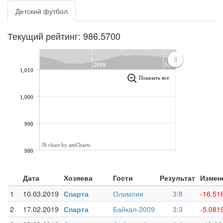
Детский футбол
Текущий рейтинг: 986.5700
2019
Март
1,010
Показать все
1,000
990
JS chart by amCharts
980
Дата
Хозяева
Гости
Результат
Измен
1
10.03.2019
Спарта
Олимпия
3:8
-16.51
2
17.02.2019
Спарта
Байкал-2009
3:3
-5.081