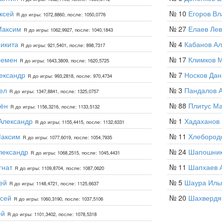
ксей
№ 10
Егоров Вл
R до игры: 1072,8860, после: 1050,0776
Максим
№ 27
Елаев Лев
R до игры: 1062,9927, после: 1040,1843
икита
№ 4
Кабанов Ал
R до игры: 921,5401, после: 898,7317
Семен
№ 17
Климков 
R до игры: 1643,3809, после: 1620,5725
ександр
№ 7
Носков Дан
R до игры: 993,2818, после: 970,4734
ел
№ 3
Пандалов 
R до игры: 1347,8841, после: 1325,0757
мён
№ 88
Плитус М
R до игры: 1156,3216, после: 1133,5132
Александр
№ 1
Хадаханов 
R до игры: 1155,4415, после: 1132,6331
Максим
№ 11
Хлебород
R до игры: 1077,6019, после: 1054,7935
лександр
№ 24
Шапошник
R до игры: 1068,2515, после: 1045,4431
гнат
№ 11
Шапхаев 
R до игры: 1109,8704, после: 1087,0620
ей
№ 5
Шаура Иль
R до игры: 1148,4721, после: 1125,6637
сей
№ 20
Шахвердя
R до игры: 1060,3190, после: 1037,5106
ей
R до игры: 1101,3402, после: 1078,5318