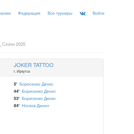
налии
Федерация
Все турниры
Войти
д
Сезон 2025
JOKER TATTOO
г. Иркутск
5′
Борисенко Денис
44′
Борисенко Денис
53′
Борисенко Денис
84′
Носков Данил