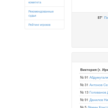
комитета
Рекомендованные
судьи
57′
Пи
Рейтинг игроков
Виктория (г. Ир
№ 91
Абдумутали
№ 31
Антонов Се
№ 13
Голованов 
№ 91
Данилов Ни
№ 5
Дёмин Конст