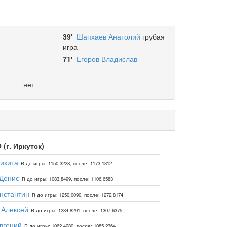
39′
Шапхаев Анатолий
грубая
игра
71′
Егоров Владислав
нет
(г. Иркутск)
икита
R до игры: 1150,3228, после: 1173,1312
Денис
R до игры: 1083,8499, после: 1106,6583
нстантин
R до игры: 1250,0090, после: 1272,8174
 Алексей
R до игры: 1284,8291, после: 1307,6375
вгений
R до игры: 1062,4280, после: 1085,2364