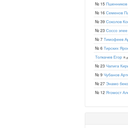
№ 15
Пшенников
№ 16
Семенов П
№ 39
Соколов Ко
№ 23
Соссо эпее
№ 7
Тимофеев А
№ 6
Тирских Яро
Толкачев Егор
R д
№ 23
Чапига Кир
№ 9
Чубанов Арт
№ 27
Энамо бек
№ 12
Ягомост Ал