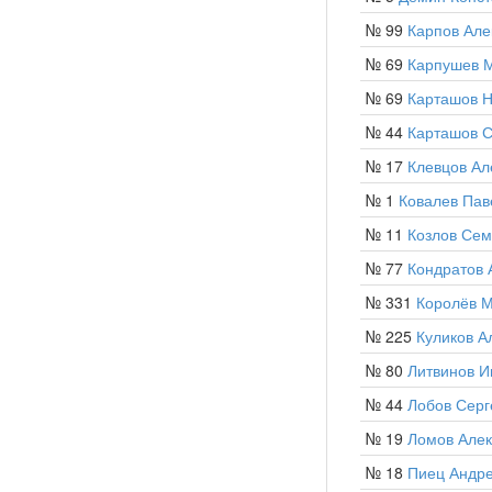
№ 99
Карпов Але
№ 69
Карпушев 
№ 69
Карташов Н
№ 44
Карташов 
№ 17
Клевцов Ал
№ 1
Ковалев Пав
№ 11
Козлов Се
№ 77
Кондратов 
№ 331
Королёв 
№ 225
Куликов А
№ 80
Литвинов И
№ 44
Лобов Серг
№ 19
Ломов Алек
№ 18
Пиец Андр