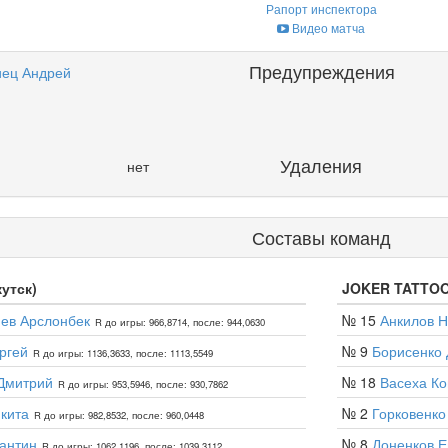
Рапорт инспектора
Видео матча
Предупреждения
ец Андрей
Удаления
нет
Составы команд
кутск)
JOKER TATTOO 
ев Арслонбек
№ 15
Анкилов Н
R до игры: 966,8714, после: 944,0630
ргей
№ 9
Борисенко 
R до игры: 1136,3633, после: 1113,5549
Дмитрий
№ 18
Васеха Ко
R до игры: 953,5946, после: 930,7862
кита
№ 2
Горковенко
R до игры: 982,8532, после: 960,0448
антин
№ 8
Доненков Е
R до игры: 1062,1196, после: 1039,3112