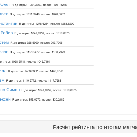
 Олег
R до игры: 1054,3360, после: 1031,5276
авел
R до игры: 1051,3746, после: 1028,5662
нстантин
R до игры: 1276,6284, после: 1253,8200
 Робер
R до игры: 1041,6959, после: 1018,8875
ртем
R до игры: 926,5990, после: 903,7906
слав
R до игры: 1153,5477, после: 1130,7393
о игры: 1068,5548, после: 1045,7464
илл
R до игры: 1468,8862, после: 1446,0778
ем
R до игры: 1140,5772, после: 1117,7688
оно Симон
R до игры: 1041,6959, после: 1018,8875
ексей
R до игры: 853,0270, после: 830,2186
Расчёт рейтинга по итогам матч