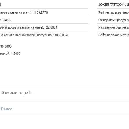
)
JOKER TATTOO (г. И
снове заявки на матч): 1103,2770
Рейтинг до игры (на 
 0,5069
Ожидаемый результа
ля игроков в заявке на матч): -22,8084
Изменение рейтинга 
на основе полной заявки на турнир): 1086,9873
Рейтинг после матча
30,0000
мячей: 1,5000
Ранее