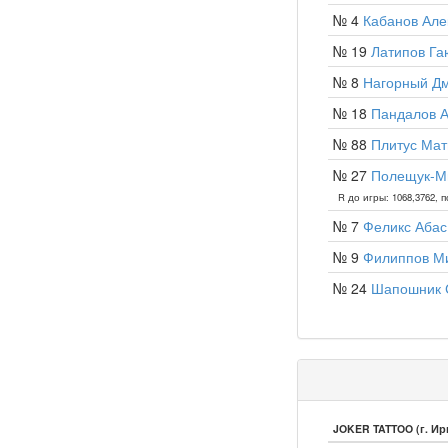
№ 4
Кабанов Але
№ 19
Латипов Г
№ 8
Нагорный Д
№ 18
Пандалов А
№ 88
Плитус Мат
№ 27
Полещук-М
R до игры: 1068,3762, п
№ 7
Феликс Абас
№ 9
Филиппов М
№ 24
Шапошник 
JOKER TATTOO (г. Ир