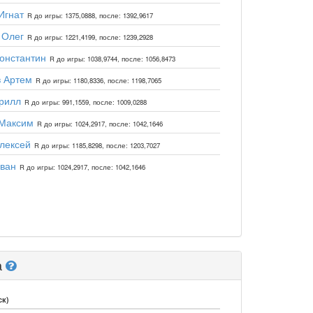
Игнат
R до игры: 1375,0888, после: 1392,9617
 Олег
R до игры: 1221,4199, после: 1239,2928
онстантин
R до игры: 1038,9744, после: 1056,8473
 Артем
R до игры: 1180,8336, после: 1198,7065
рилл
R до игры: 991,1559, после: 1009,0288
Максим
R до игры: 1024,2917, после: 1042,1646
лексей
R до игры: 1185,8298, после: 1203,7027
ван
R до игры: 1024,2917, после: 1042,1646
а
ск)