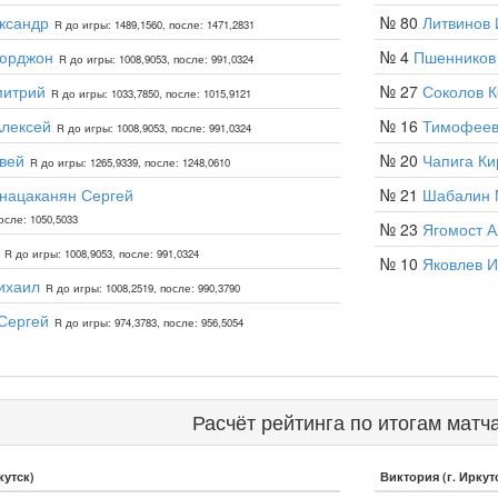
ксандр
№ 80
Литвинов 
R до игры: 1489,1560, после: 1471,2831
аюрджон
№ 4
Пшенников
R до игры: 1008,9053, после: 991,0324
митрий
№ 27
Соколов К
R до игры: 1033,7850, после: 1015,9121
лексей
№ 16
Тимофеев
R до игры: 1008,9053, после: 991,0324
вей
№ 20
Чапига Ки
R до игры: 1265,9339, после: 1248,0610
нацаканян Сергей
№ 21
Шабалин 
осле: 1050,5033
№ 23
Ягомост А
R до игры: 1008,9053, после: 991,0324
№ 10
Яковлев И
ихаил
R до игры: 1008,2519, после: 990,3790
Сергей
R до игры: 974,3783, после: 956,5054
Расчёт рейтинга по итогам матч
кутск)
Виктория (г. Иркут