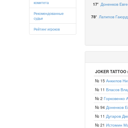
комитета
17′
Доненков Евг
Рекомендованные
78′
Латипов Гаюрд
судьи
Рейтинг игроков
JOKER TATTOO (
№ 15
Анкилов Ни
№ 11
Власов Вл
№ 2
Горковенко 
№ 94
Доненков Е
№ 11
Дугаров Дм
№ 21
Истомин М