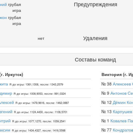
Предупреждения
ений
грубая
игра
жон
грубая
игра
Удаления
нет
Составы команд
г. Иркутск)
Виктория (г. И
кита
№ 38
Алексеев 
R до игры: 1361,1308, после: 1343,2579
адимир
№ 9
Антонов Се
R до игры: 1008,9053, после: 991,0324
Алексей
№ 12
Дёмин Ко
R до игры: 1479,9616, после: 1462,0887
вгений
№ 13
Карпушев
R до игры: 1124,4430, после: 1106,5701
итрий
№ 1
Ковалев Па
R до игры: 1077,1270, после: 1059,2541
аксим
№ 77
Кондратов
R до игры: 1434,4327, после: 1416,5598