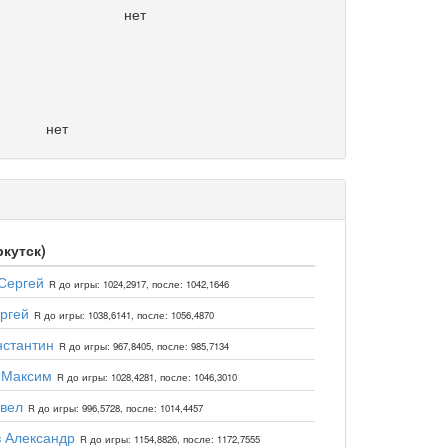
нет
нет
ркутск)
Сергей
R до игры: 1024,2917, после: 1042,1646
ргей
R до игры: 1038,6141, после: 1056,4870
нстантин
R до игры: 967,8405, после: 985,7134
 Максим
R до игры: 1028,4281, после: 1046,3010
вел
R до игры: 996,5728, после: 1014,4457
 Александр
R до игры: 1154,8826, после: 1172,7555