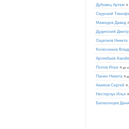
Дубовец Артем
R 
Скурский Тимоф
Мамедов Давид
R
Дудинский Дмитр
Ощепков Никита
Колесников Влад
Артикбаев Азизб
Попов Илья
R до и
Панин Никита
R д
Акимов Сергей
R 
Нестерчук Илья
R
Балахонцев Дан