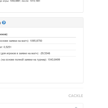
до игры: 1043,6997, после: 1014,1651
а
лехов)
основе заявки на матч): 1095,8750
т: 0,5251
для игроков в заявке на матч): -29,5346
 (на основе полной заявки на турнир): 1043,8499