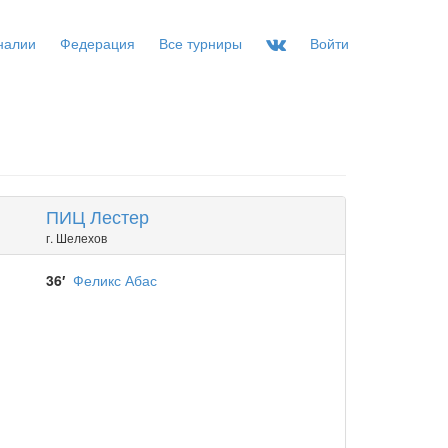
налии
Федерация
Все турниры
Войти
ПИЦ Лестер
г. Шелехов
36′
Феликс Абас