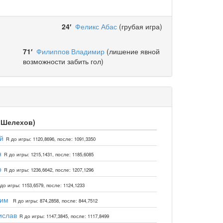
24′
Феликс Абас
(грубая игра)
71′
Филиппов Владимир
(лишение явной
возможности забить гол)
. Шелехов)
й
R до игры: 1120,8696, после: 1091,3350
н
R до игры: 1215,1431, после: 1185,6085
р
R до игры: 1236,6642, после: 1207,1296
до игры: 1153,6579, после: 1124,1233
дим
R до игры: 874,2858, после: 844,7512
ислав
R до игры: 1147,3845, после: 1117,8499