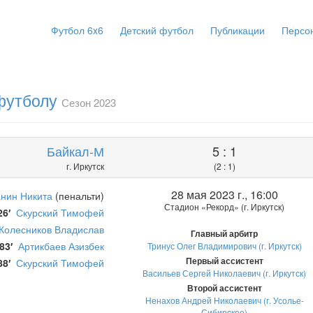
Футбол 6x6
Детский футбол
Публикации
Персо
 футболу
Сезон 2023
Байкал-М
5 : 1
г. Иркутск
(2 : 1)
28 мая 2023 г., 16:00
нин Никита
(пенальти)
Стадион «Рекорд» (г. Иркутск)
26′
Скурский Тимофей
Колесников Владислав
Главный арбитр
83′
Артикбаев Азизбек
Тринус Олег Владимирович (г. Иркутск)
Первый ассистент
88′
Скурский Тимофей
Васильев Сергей Николаевич (г. Иркутск)
Второй ассистент
Ненахов Андрей Николаевич (г. Усолье-
Сибирское)