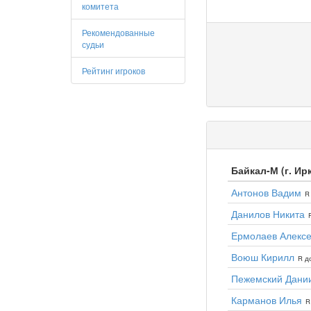
комитета
Рекомендованные
судьи
Рейтинг игроков
Байкал-М (г. Ир
Антонов Вадим
R
Данилов Никита
Ермолаев Алекс
Воюш Кирилл
R до
Пежемский Дани
Карманов Илья
R