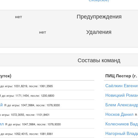
Предупреждения
нет
Удаления
нет
Составы команд
кутск)
ПИЦ Лестер (г
Саёлкин Евгени
 до игры: 1031,8219, после: 1061,3565
Новицкий Рома
R до игры: 1171,1454, после: 1200,6800
ей
Блем Александ
R до игры: 1047,3984, после: 1076,9330
Носков Данил
 игры: 1072,3055, после: 1101,8401
R 
ил
Колесников Ва
R до игры: 1047,3984, после: 1076,9330
Нагорный Влад
 до игры: 1052,4015, после: 1081,9361