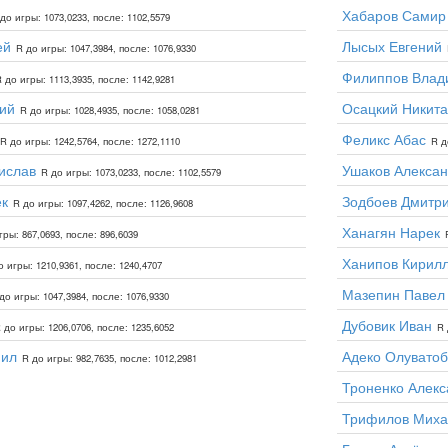
Хабаров Самир
до игры: 1073,0233, после: 1102,5579
ей
Лысых Евгений
R до игры: 1047,3984, после: 1076,9330
Филиппов Влад
 до игры: 1113,3935, после: 1142,9281
ий
Осацкий Никита
R до игры: 1028,4935, после: 1058,0281
Феликс Абас
R до игры: 1242,5764, после: 1272,1110
R д
ислав
Ушаков Алекса
R до игры: 1073,0233, после: 1102,5579
ек
Зодбоев Дмитр
R до игры: 1097,4262, после: 1126,9608
Ханагян Нарек
гры: 867,0693, после: 896,6039
Ханипов Кирил
о игры: 1210,9361, после: 1240,4707
Мазепин Павел
до игры: 1047,3984, после: 1076,9330
Дубовик Иван
 до игры: 1206,0706, после: 1235,6052
R 
иил
Адеко Олувато
R до игры: 982,7635, после: 1012,2981
Троненко Алекс
Трифилов Миха