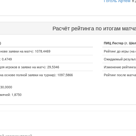
Гоголь Артём
R 
Расчёт рейтинга по итогам матч
)
ПИЦ Лестер (г. Ше
снове заявки на матч): 1078,4469
Рейтинг до игры (на 
 0,4749
Ожидаемый результа
ля игроков в заявке на матч): 29,5346
Изменение рейтинга (
на основе полной заявки на турнир): 1097,5866
Рейтинг после матча
30,0000
мячей: 1,8750