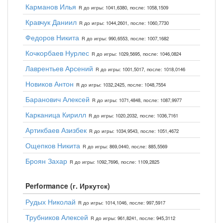
Карманов Илья
R до игры: 1041,6380, после: 1058,1509
Кравчук Даниил
R до игры: 1044,2601, после: 1060,7730
Федоров Никита
R до игры: 990,6553, после: 1007,1682
Кочкорбаев Нурлес
R до игры: 1029,5695, после: 1046,0824
Лаврентьев Арсений
R до игры: 1001,5017, после: 1018,0146
Новиков Антон
R до игры: 1032,2425, после: 1048,7554
Баранович Алексей
R до игры: 1071,4848, после: 1087,9977
Карканица Кирилл
R до игры: 1020,2032, после: 1036,7161
Артикбаев Азизбек
R до игры: 1034,9543, после: 1051,4672
Ощепков Никита
R до игры: 869,0440, после: 885,5569
Броян Захар
R до игры: 1092,7696, после: 1109,2825
Performance (г. Иркутск)
Рудых Николай
R до игры: 1014,1046, после: 997,5917
Трубников Алексей
R до игры: 961,8241, после: 945,3112