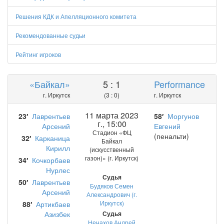
Решения КДК и Апелляционного комитета
Рекомендованные судьи
Рейтинг игроков
«Байкал»
5 : 1
Performance
г. Иркутск
(3 : 0)
г. Иркутск
11 марта 2023
23′
Лаврентьев
58′
Моргунов
г., 15:00
Арсений
Евгений
Стадион «ФЦ
(пенальти)
32′
Карканица
Байкал
Кирилл
(искусственный
газон)» (г. Иркутск)
34′
Кочкорбаев
Нурлес
Судья
50′
Лаврентьев
Будяков Семен
Арсений
Александрович (г.
Иркутск)
88′
Артикбаев
Азизбек
Судья
Ненахов Андрей