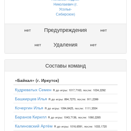
Николаевич (г.
Усолье-
Сибирское)
Предупреждения
нет
нет
Удаления
нет
нет
Составы команд
«Байкал» (г. Иркутск)
Кудреватых Семен
R до игры: 1017,7163, после: 1034,2292
Башкирцев Илья
R до игры: 894,7270, после: 911,2399
Кочергин Илья
R до игры: 1094,8425, после: 1111,3554
Баранов Кирилл
R до игры: 1043,7136, после: 1060,2265
Калиновский Артём
R до игры: 1016,6591, после: 1033,1720