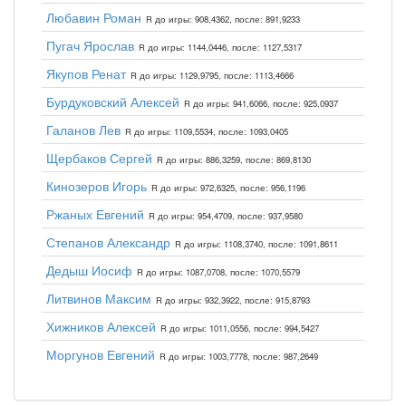
Любавин Роман
R до игры: 908,4362, после: 891,9233
Пугач Ярослав
R до игры: 1144,0446, после: 1127,5317
Якупов Ренат
R до игры: 1129,9795, после: 1113,4666
Бурдуковский Алексей
R до игры: 941,6066, после: 925,0937
Галанов Лев
R до игры: 1109,5534, после: 1093,0405
Щербаков Сергей
R до игры: 886,3259, после: 869,8130
Кинозеров Игорь
R до игры: 972,6325, после: 956,1196
Ржаных Евгений
R до игры: 954,4709, после: 937,9580
Степанов Александр
R до игры: 1108,3740, после: 1091,8611
Дедыш Иосиф
R до игры: 1087,0708, после: 1070,5579
Литвинов Максим
R до игры: 932,3922, после: 915,8793
Хижников Алексей
R до игры: 1011,0556, после: 994,5427
Моргунов Евгений
R до игры: 1003,7778, после: 987,2649