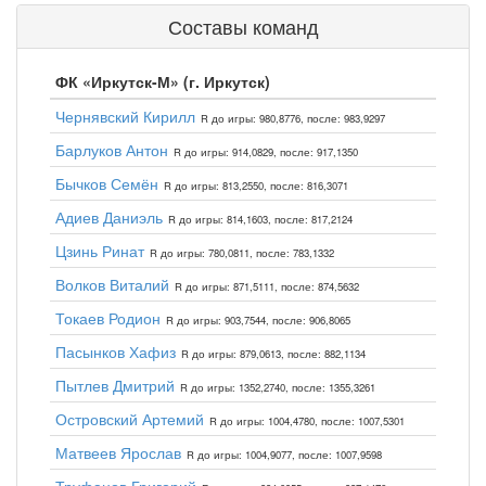
Составы команд
ФК «Иркутск-М» (г. Иркутск)
Чернявский Кирилл
R до игры: 980,8776, после: 983,9297
Барлуков Антон
R до игры: 914,0829, после: 917,1350
Бычков Семён
R до игры: 813,2550, после: 816,3071
Адиев Даниэль
R до игры: 814,1603, после: 817,2124
Цзинь Ринат
R до игры: 780,0811, после: 783,1332
Волков Виталий
R до игры: 871,5111, после: 874,5632
Токаев Родион
R до игры: 903,7544, после: 906,8065
Пасынков Хафиз
R до игры: 879,0613, после: 882,1134
Пытлев Дмитрий
R до игры: 1352,2740, после: 1355,3261
Островский Артемий
R до игры: 1004,4780, после: 1007,5301
Матвеев Ярослав
R до игры: 1004,9077, после: 1007,9598