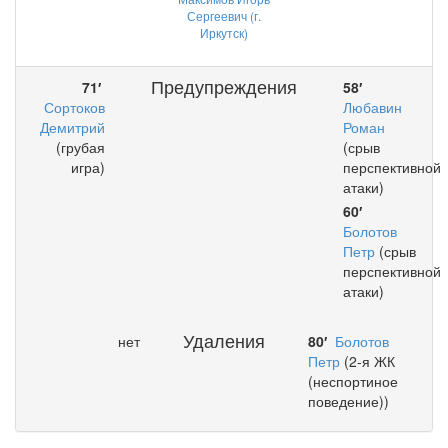
Сергеевич (г.
Иркутск)
Предупреждения
71′
58′
Сортоков
Любавин
Демитрий
Роман
(грубая
(срыв
игра)
перспективной
атаки)
60′
Болотов
Петр
(срыв
перспективной
атаки)
Удаления
нет
80′
Болотов
Петр
(2-я ЖК
(неспортиное
поведение))