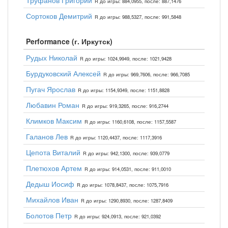
Труфанов Григорий
R до игры: 884,0955, после: 887,1476
Сортоков Демитрий
R до игры: 988,5327, после: 991,5848
Performance (г. Иркутск)
Рудых Николай
R до игры: 1024,9949, после: 1021,9428
Бурдуковский Алексей
R до игры: 969,7606, после: 966,7085
Пугач Ярослав
R до игры: 1154,9349, после: 1151,8828
Любавин Роман
R до игры: 919,3265, после: 916,2744
Климков Максим
R до игры: 1160,6108, после: 1157,5587
Галанов Лев
R до игры: 1120,4437, после: 1117,3916
Цепота Виталий
R до игры: 942,1300, после: 939,0779
Плетюхов Артем
R до игры: 914,0531, после: 911,0010
Дедыш Иосиф
R до игры: 1078,8437, после: 1075,7916
Михайлов Иван
R до игры: 1290,8930, после: 1287,8409
Болотов Петр
R до игры: 924,0913, после: 921,0392