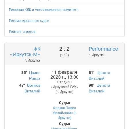
Решения КДК и Апелляционного комитета
Рекомендованные судьи
Рейтинг игроков
ФК
2 : 2
Performance
«Иркутск-М»
(1 : 0)
г. Иркутск
г. Иркутск
11 февраля
35′
Цзинь
61′
Цепота
2023 г., 13:00
Ринат
Виталий
Стадион
47′
Волков
90′
Цепота
«Иркутский ГАУ»
Виталий
Виталий
(г. Иркутск)
Судья
Фарков Павел
Михайлович (г.
Иркутск)
Судья
Максимов Игорь