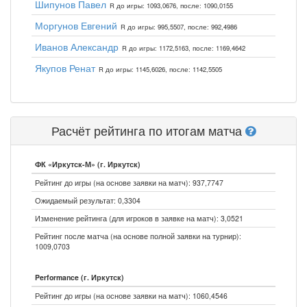
Шипунов Павел
R до игры: 1093,0676, после: 1090,0155
Моргунов Евгений
R до игры: 995,5507, после: 992,4986
Иванов Александр
R до игры: 1172,5163, после: 1169,4642
Якупов Ренат
R до игры: 1145,6026, после: 1142,5505
Расчёт рейтинга по итогам матча
ФК «Иркутск-М» (г. Иркутск)
Рейтинг до игры (на основе заявки на матч): 937,7747
Ожидаемый результат: 0,3304
Изменение рейтинга (для игроков в заявке на матч): 3,0521
Рейтинг после матча (на основе полной заявки на турнир):
1009,0703
Performance (г. Иркутск)
Рейтинг до игры (на основе заявки на матч): 1060,4546