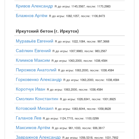
Кривов Александр
R до игры: 1145,5567, после: 1170,2983
Блажнов Артём
R до игры: 1082,1057, после: 1106,8473
Иркутский бетон (г. Иркутск)
Муравьёв Евгений
R до игры: 1022,1084, после: 997,3668
Саёлкин Евгений
R до игры: 1007,9983, после: 983,2567
Климков Максим
R до игры: 1063,2000, после: 1038,4584
Пирожков Анатолий
R до игры: 1063,2000, после: 1038,4584
Горковенко Александр
R до игры: 1063,2000, после: 1038,4584
Коротчук Иван
R до игры: 1063,2000, после: 1038,4584
Смолкин Константин
R до игры: 1026,6341, после: 1001,8925
Котовский Михаил
R до игры: 1083,6044, после: 1058,8628
Галанов Лев
R до игры: 1124,7715, после: 1100,0299
Максимов Артём
R до игры: 961,1033, после: 936,3617
Завражнов Александр
R до игры: 1056,5318, после: 1031,7902