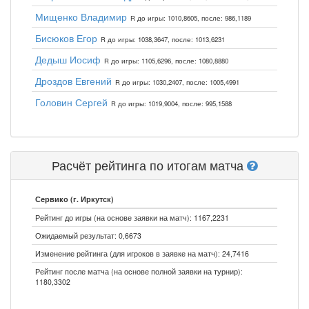
Мищенко Владимир
R до игры: 1010,8605, после: 986,1189
Бисюков Егор
R до игры: 1038,3647, после: 1013,6231
Дедыш Иосиф
R до игры: 1105,6296, после: 1080,8880
Дроздов Евгений
R до игры: 1030,2407, после: 1005,4991
Головин Сергей
R до игры: 1019,9004, после: 995,1588
Расчёт рейтинга по итогам матча
Сервико (г. Иркутск)
Рейтинг до игры (на основе заявки на матч): 1167,2231
Ожидаемый результат: 0,6673
Изменение рейтинга (для игроков в заявке на матч): 24,7416
Рейтинг после матча (на основе полной заявки на турнир):
1180,3302