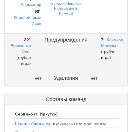
Буторин Николай
Александр
Николаевич (г.
90′
Иркутск)
Коробейников
Иван
Предупреждения
32′
7′
Климков
Ефименко
Максим
Олег
(грубая
(грубая
игра)
игра)
Удаления
нет
нет
Составы команд
Сервико (г. Иркутск)
Шастин Александр
R до игры: 1174,1442, после: 1198,8858