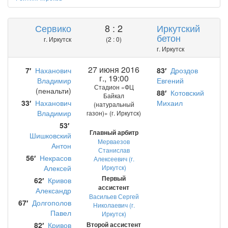
Сервико
8 : 2
Иркутский
бетон
г. Иркутск
(2 : 0)
г. Иркутск
27 июня 2016
7′
Наханович
83′
Дроздов
г., 19:00
Владимир
Евгений
Стадион «ФЦ
(пенальти)
88′
Котовский
Байкал
33′
Наханович
Михаил
(натуральный
Владимир
газон)» (г. Иркутск)
53′
Главный арбитр
Шишковский
Мерваезов
Антон
Станислав
56′
Некрасов
Алексеевич (г.
Алексей
Иркутск)
Первый
62′
Кривов
ассистент
Александр
Васильев Сергей
67′
Долгополов
Николаевич (г.
Павел
Иркутск)
82′
Кривов
Второй ассистент