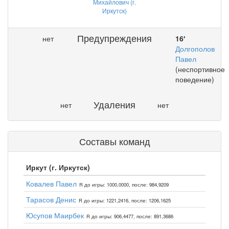
Михайлович (г.
Иркутск)
Предупреждения
нет
16′
Долгополов
Павел
(неспортивное
поведение)
Удаления
нет
нет
Составы команд
Иркут (г. Иркутск)
Ковалев Павел
R до игры: 1000,0000, после: 984,9209
Тарасов Денис
R до игры: 1221,2416, после: 1206,1625
Юсупов Маирбек
R до игры: 906,4477, после: 891,3686