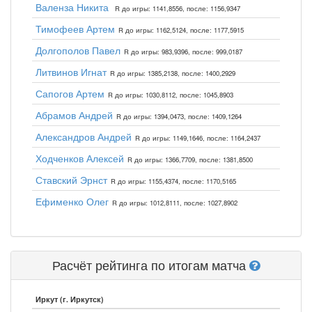
Валенза Никита
R до игры: 1141,8556, после: 1156,9347
Тимофеев Артем
R до игры: 1162,5124, после: 1177,5915
Долгополов Павел
R до игры: 983,9396, после: 999,0187
Литвинов Игнат
R до игры: 1385,2138, после: 1400,2929
Сапогов Артем
R до игры: 1030,8112, после: 1045,8903
Абрамов Андрей
R до игры: 1394,0473, после: 1409,1264
Александров Андрей
R до игры: 1149,1646, после: 1164,2437
Ходченков Алексей
R до игры: 1366,7709, после: 1381,8500
Ставский Эрнст
R до игры: 1155,4374, после: 1170,5165
Ефименко Олег
R до игры: 1012,8111, после: 1027,8902
Расчёт рейтинга по итогам матча
Иркут (г. Иркутск)