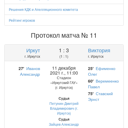
Решения КДК и Апелляционного комитета
Рейтинг игроков
Протокол матча № 11
Иркут
1 : 3
Виктория
г. Иркутск
(1 : 1)
г. Иркутск
11 декабря
27′
Иванов
25′
Ефименко
2021 г., 11:00
Александр
Олег
Стадион
60′
Веремеенко
«Иркутский ГАУ»
Павел
(г. Иркутск)
75′
Ставский
Судья
Эрнст
Петунин Дмитрий
Владимирович (г.
Иркутск)
Судья
Зайцев Александр