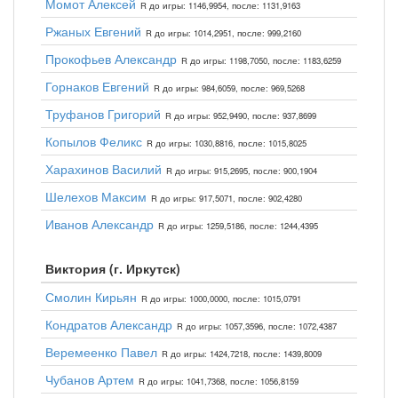
Момот Алексей
R до игры: 1146,9954, после: 1131,9163
Ржаных Евгений
R до игры: 1014,2951, после: 999,2160
Прокофьев Александр
R до игры: 1198,7050, после: 1183,6259
Горнаков Евгений
R до игры: 984,6059, после: 969,5268
Труфанов Григорий
R до игры: 952,9490, после: 937,8699
Копылов Феликс
R до игры: 1030,8816, после: 1015,8025
Харахинов Василий
R до игры: 915,2695, после: 900,1904
Шелехов Максим
R до игры: 917,5071, после: 902,4280
Иванов Александр
R до игры: 1259,5186, после: 1244,4395
Виктория (г. Иркутск)
Смолин Кирьян
R до игры: 1000,0000, после: 1015,0791
Кондратов Александр
R до игры: 1057,3596, после: 1072,4387
Веремеенко Павел
R до игры: 1424,7218, после: 1439,8009
Чубанов Артем
R до игры: 1041,7368, после: 1056,8159