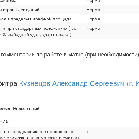
 система
Норма
я игровых ситуаций
Норма
ход в пределы штрафной площади
Норма
я при стандартных положениях (т.к.
Норма
ой/свободный удар, удар от ворот)
комментарии по работе в матче (при необходимости
битра
Кузнецов Александр Сергеевич (г. 
атча:
Нормальный
ение
я по определению положения «вне
+
методического приема «жди и смотри»