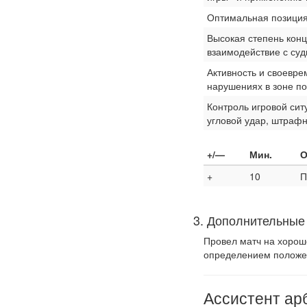
Оптимальная позиция
Высокая степень кон
взаимодействие с суд
Активность и своевре
нарушениях в зоне п
Контроль игровой сит
угловой удар, штрафн
+/—
Мин.
О
+
10
П
3. Дополнительные 
Провел матч на хорош
определением положе
Ассистент ар