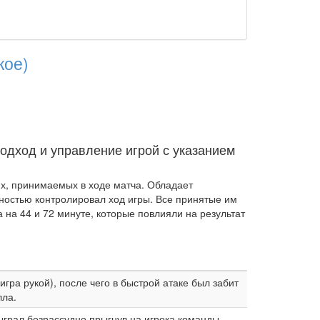
кое)
подход и управление игрой с указанием
х, принимаемых в ходе матча. Обладает
лностью контролировал ход игры. Все принятые им
на 44 и 72 минуте, которые повлияли на результат
ра рукой), после чего в быстрой атаке был забит
лла.
грал безрассудно,прыгнув на игрока команды