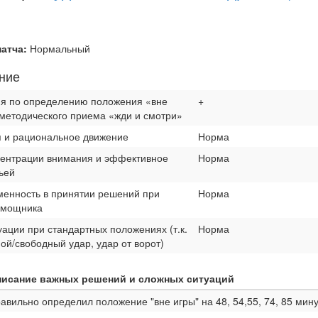
атча:
Нормальный
ение
я по определению положения «вне
+
методического приема «жди и смотри»
 и рациональное движение
Норма
центрации внимания и эффективное
Норма
ьей
менность в принятии решений при
Норма
омощника
уации при стандартных положениях (т.к.
Норма
ой/свободный удар, удар от ворот)
исание важных решений и сложных ситуаций
авильно определил положение "вне игры" на 48, 54,55, 74, 85 мин