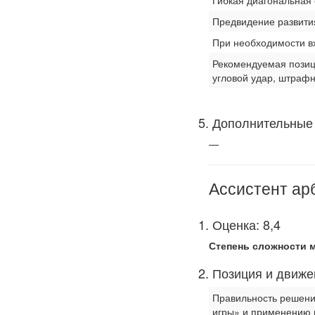
Гибкая диагональная
Предвидение развити
При необходимости в
Рекомендуемая позици
угловой удар, штрафн
5. Дополнительные 
—
Ассистент ар
1. Оценка: 8,4
Степень сложности м
2. Позиция и движ
Правильность решени
игры» и применению 