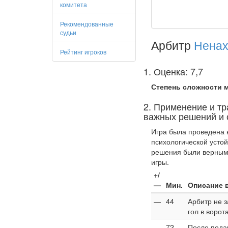
комитета
Рекомендованные
судьи
Арбитр
Ненах
Рейтинг игроков
1. Оценка: 7,7
Степень сложности м
2. Применение и тр
важных решений и 
Игра была проведена 
психологической усто
решения были верными
игры.
+/
—
Мин.
Описание 
—
44
Арбитр не з
гол в ворот
—
72
После пода