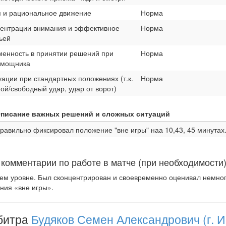
 и рациональное движение
Норма
центрации внимания и эффективное
Норма
ьей
менность в принятии решений при
Норма
омощника
уации при стандартных положениях (т.к.
Норма
ой/свободный удар, удар от ворот)
писание важных решений и сложных ситуаций
равильно фиксировал положение "вне игры" наа 10,43, 45 минутах
комментарии по работе в матче (при необходимости
ем уровне. Был сконцентрирован и своевременно оценивал немно
ния «вне игры».
битра
Будяков Семен Александрович (г. И