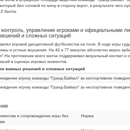
 который бил головой по мячу в сторону ворот, в результате чего 
,5 балла.
 контроль, управление игроками и официальными ли
решений и сложных ситуаций
авлял игровой дисциплиной футболистов на поле. В ходе игры су
емы и устные внушения. На 42 и 77 минутах абсолютно верно ар
л".На протяжении всего матча поддерживал визуальный контакт и 
ласий в оценках игровых моментов.
ие важных решений и сложных ситуаций
еждение игроку команды "Гранд-Байкал" за неспортивное поведени
еждение игроку команды "Гранд-Байкал" за неспортивное поведени
ение
моментам и сопровождение игры без
Норма
кам