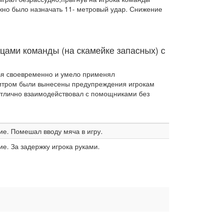
нужно было назначать 11- метровый удар. Снижение
цами команды (на скамейке запасных) с
дья своевременно и умело применял
битром были вынесены предупреждения игрокам
отлично взаимодействовал с помощниками без
е. Помешал вводу мяча в игру.
е. За задержку игрока руками.