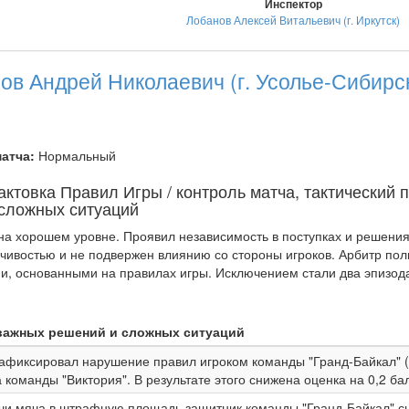
Инспектор
Лобанов Алексей Витальевич (г. Иркутск)
ов Андрей Николаевич (г. Усолье-Сибирс
атча:
Нормальный
актовка Правил Игры / контроль матча, тактический 
сложных ситуаций
на хорошем уровне. Проявил независимость в поступках и решения
йчивостью и не подвержен влиянию со стороны игроков. Арбитр по
, основанными на правилах игры. Исключением стали два эпизода 
важных решений и сложных ситуаций
афиксировал нарушение правил игроком команды "Гранд-Байкал" (иг
а команды "Виктория". В результате этого снижена оценка на 0,2 ба
чи мяча в штрафную площадь защитник команды "Гранд-Байкал" сы