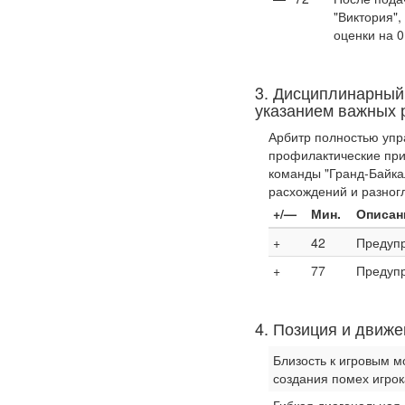
"Виктория",
оценки на 0
3. Дисциплинарный
указанием важных 
Арбитр полностью упр
профилактические при
команды "Гранд-Байка
расхождений и разног
+/—
Мин.
Описан
+
42
Предупр
+
77
Предупр
4. Позиция и движ
Близость к игровым 
создания помех игро