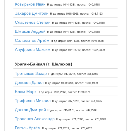
Козырьков Иван
R до игры: 1044,4331, после: 1040,1518
Захаров Дмитрий
R до игры: 1018,9966, после: 1014,7153
Сластёнов Степан
R до игры: 1044,4331, после: 1040,1518
Шмаков Андрей
R до игры: 1044,4331, после: 1040,1518
Саламатов Артём
R до игры: 1044,4331, после: 1040,1518
Ануфриев Максим
R до игры: 1041,6712, после: 1037,3899
Ураган-Байкал (г. Шелехов)
Третьяков Захар
R до игры: 947,3746, после: 951,6559
Донсков Данил
R до игры: 1090,9096, после: 1095,1909
Блем Марк
R до игры: 1165,2663, после: 1169,5476
Трифилов Михаил
R до игры: 937,1812, после: 941,4625
Долгов Дмитрий
R до игры: 745,0173, после: 749,2986
Троненко Александр
R до игры: 771,7580, после: 776,0393
Гоголь Артём
R до игры: 971,2019, после: 975,4832