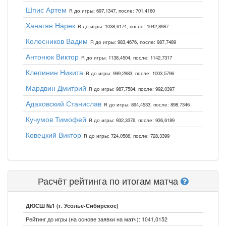
Шпис Артем
R до игры: 697,1347, после: 701,4160
Ханагян Нарек
R до игры: 1038,6174, после: 1042,8987
Колесников Вадим
R до игры: 983,4676, после: 987,7489
Антонюк Виктор
R до игры: 1138,4504, после: 1142,7317
Клепинин Никита
R до игры: 999,2983, после: 1003,5796
Мардвин Дмитрий
R до игры: 987,7584, после: 992,0397
Адаховский Станислав
R до игры: 894,4533, после: 898,7346
Кучумов Тимофей
R до игры: 932,3376, после: 936,6189
Ковецкий Виктор
R до игры: 724,0586, после: 728,3399
Расчёт рейтинга по итогам матча
ДЮСШ №1 (г. Усолье-Сибирское)
Рейтинг до игры (на основе заявки на матч): 1041,0152