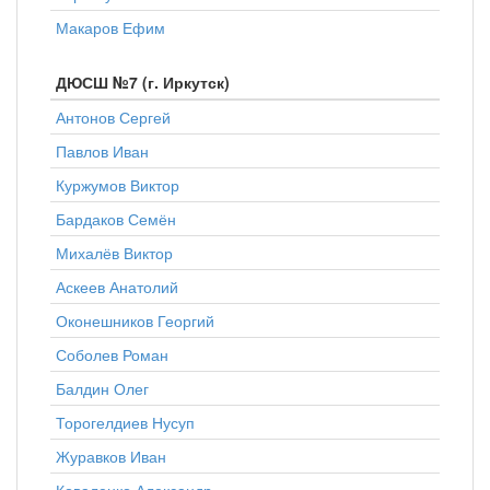
Макаров Ефим
ДЮСШ №7 (г. Иркутск)
Антонов Сергей
Павлов Иван
Куржумов Виктор
Бардаков Семён
Михалёв Виктор
Аскеев Анатолий
Оконешников Георгий
Соболев Роман
Балдин Олег
Торогелдиев Нусуп
Журавков Иван