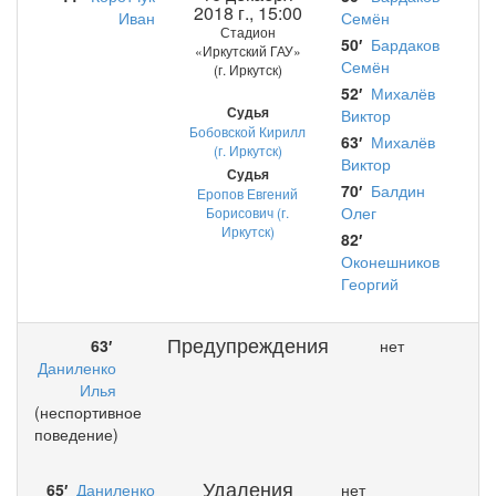
2018 г., 15:00
Иван
Семён
Стадион
50′
Бардаков
«Иркутский ГАУ»
Семён
(г. Иркутск)
52′
Михалёв
Судья
Виктор
Бобовской Кирилл
63′
Михалёв
(г. Иркутск)
Виктор
Судья
70′
Балдин
Еропов Евгений
Олег
Борисович (г.
Иркутск)
82′
Оконешников
Георгий
Предупреждения
63′
нет
Даниленко
Илья
(неспортивное
поведение)
Удаления
65′
Даниленко
нет