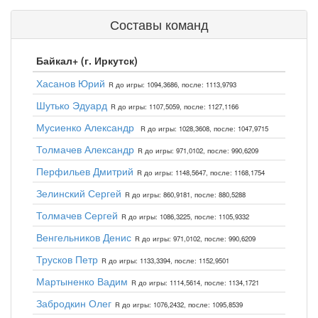
Составы команд
Байкал+ (г. Иркутск)
Хасанов Юрий
R до игры: 1094,3686, после: 1113,9793
Шутько Эдуард
R до игры: 1107,5059, после: 1127,1166
Мусиенко Александр
R до игры: 1028,3608, после: 1047,9715
Толмачев Александр
R до игры: 971,0102, после: 990,6209
Перфильев Дмитрий
R до игры: 1148,5647, после: 1168,1754
Зелинский Сергей
R до игры: 860,9181, после: 880,5288
Толмачев Сергей
R до игры: 1086,3225, после: 1105,9332
Венгельников Денис
R до игры: 971,0102, после: 990,6209
Трусков Петр
R до игры: 1133,3394, после: 1152,9501
Мартыненко Вадим
R до игры: 1114,5614, после: 1134,1721
Забродкин Олег
R до игры: 1076,2432, после: 1095,8539