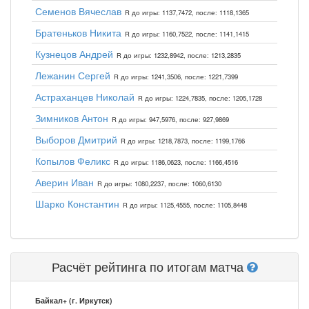
Семенов Вячеслав
R до игры: 1137,7472, после: 1118,1365
Братеньков Никита
R до игры: 1160,7522, после: 1141,1415
Кузнецов Андрей
R до игры: 1232,8942, после: 1213,2835
Лежанин Сергей
R до игры: 1241,3506, после: 1221,7399
Астраханцев Николай
R до игры: 1224,7835, после: 1205,1728
Зимников Антон
R до игры: 947,5976, после: 927,9869
Выборов Дмитрий
R до игры: 1218,7873, после: 1199,1766
Копылов Феликс
R до игры: 1186,0623, после: 1166,4516
Аверин Иван
R до игры: 1080,2237, после: 1060,6130
Шарко Константин
R до игры: 1125,4555, после: 1105,8448
Расчёт рейтинга по итогам матча
Байкал+ (г. Иркутск)