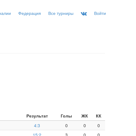
налии
Федерация
Все турниры
Войти
Результат
Голы
ЖК
КК
4:3
0
0
0
15:2
3
0
0