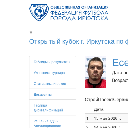
Открытый кубок г. Иркутска по
Ес
Таблицы и результаты
Дата ро
Участники турнира
Возраст
Статистика игроков
Документы
СтройПроектСерви
Таблица
Дата
дисквалификаций
1
15 мая 2026 г.
Решения КДК и
Апелляционного
2
24 мая 2026 г.