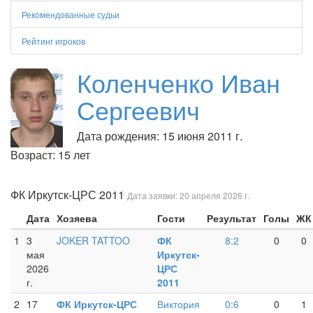
Рекомендованные судьи
Рейтинг игроков
Коленченко Иван
Сергеевич
Дата рождения: 15 июня 2011 г.
Возраст: 15 лет
ФК Иркутск-ЦРС 2011
Дата заявки: 20 апреля 2026 г.
Дата
Хозяева
Гости
Результат
Голы
ЖК
1
3
JOKER TATTOO
ФК
8:2
0
0
мая
Иркутск-
2026
ЦРС
г.
2011
2
17
ФК Иркутск-ЦРС
Виктория
0:6
0
1