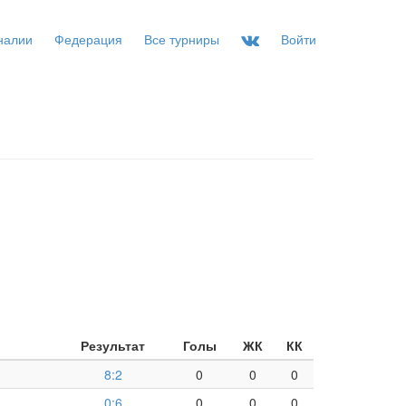
налии
Федерация
Все турниры
Войти
Результат
Голы
ЖК
КК
8:2
0
0
0
0:6
0
0
0