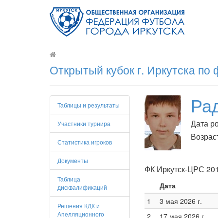
Открытый кубок г. Иркутска по
Ра
Таблицы и результаты
Дата ро
Участники турнира
Возраст
Статистика игроков
Документы
ФК Иркутск-ЦРС 20
Таблица
Дата
дисквалификаций
1
3 мая 2026 г.
Решения КДК и
Апелляционного
2
17 мая 2026 г.