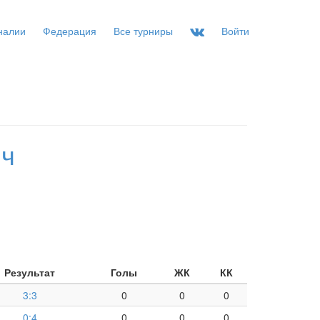
налии
Федерация
Все турниры
Войти
ич
Результат
Голы
ЖК
КК
3:3
0
0
0
0:4
0
0
0