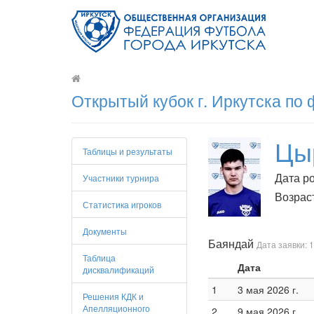
Открытый кубок г. Иркутска по
Цы
Таблицы и результаты
Дата ро
Участники турнира
Возраст
Статистика игроков
Документы
Баяндай
Дата заявки: 1
Таблица
Дата
дисквалификаций
1
3 мая 2026 г.
Решения КДК и
Апелляционного
2
9 мая 2026 г.