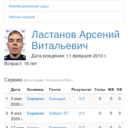
Рекомендованные судьи
Рейтинг игроков
Ластанов Арсений
Витальевич
Дата рождения: 11 февраля 2010 г.
Возраст: 16 лет
Сервико
Дата заявки: 18 апреля 2026 г.
Дата
Хозяева
Гости
Результат
Голы
ЖК
КК
1
3 мая
Сервико
Баяндай
3:3
0
0
0
2026 г.
2
8 мая
Сервико
Байкал-97
2:3
0
0
0
2026 г.
3
17 мая
Химик
Сервико
0:3
0
0
0