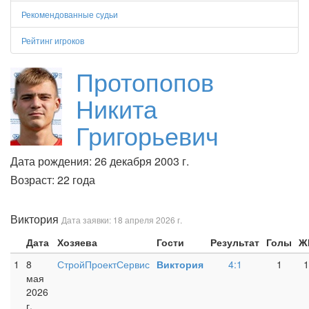
Рекомендованные судьи
Рейтинг игроков
Протопопов
Никита
Григорьевич
Дата рождения: 26 декабря 2003 г.
Возраст: 22 года
Виктория
Дата заявки: 18 апреля 2026 г.
Дата
Хозяева
Гости
Результат
Голы
Ж
1
8
СтройПроектСервис
Виктория
4:1
1
1
мая
2026
г.