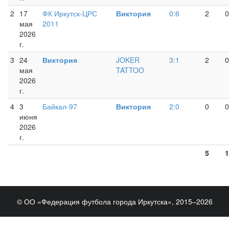
2
17
ФК Иркутск-ЦРС
Виктория
0:6
2
0
мая
2011
2026
г.
3
24
Виктория
JOKER
3:1
2
0
мая
TATTOO
2026
г.
4
3
Байкал-97
Виктория
2:0
0
0
июня
2026
г.
5
1
© ОО «Федерация футбола города Иркутска», 2015–2026