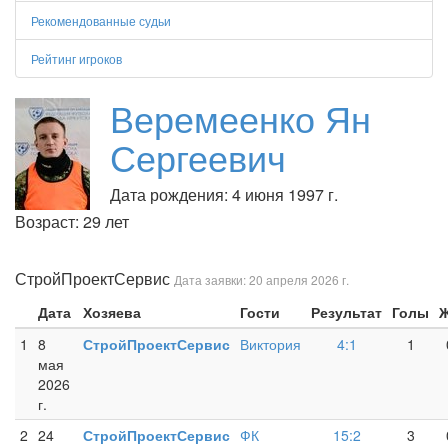
Рекомендованные судьи
Рейтинг игроков
Веремеенко Ян
Сергеевич
Дата рождения: 4 июня 1997 г.
Возраст: 29 лет
СтройПроектСервис
Дата заявки: 20 апреля 2026 г.
Дата
Хозяева
Гости
Результат
Голы
1
8
СтройПроектСервис
Виктория
4:1
1
мая
2026
г.
2
24
СтройПроектСервис
ФК
15:2
3