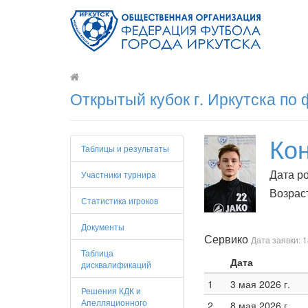
Открытый кубок г. Иркутска по
Ко
Таблицы и результаты
Дата р
Участники турнира
Возраст
Статистика игроков
Документы
Сервико
Дата заявки: 1
Таблица
Дата
дисквалификаций
1
3 мая 2026 г.
Решения КДК и
Апелляционного
2
8 мая 2026 г.