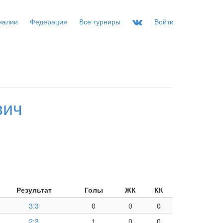
налии
Федерация
Все турниры
Войти
вич
Результат
Голы
ЖК
КК
3:3
0
0
0
2:3
1
0
0