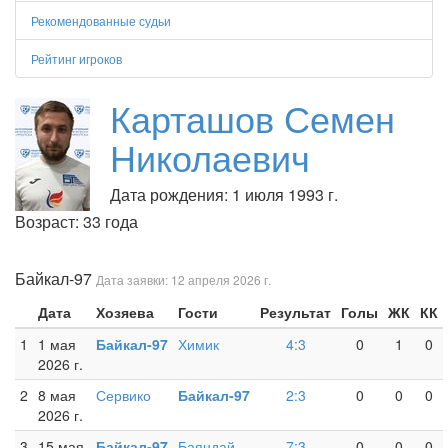
Рекомендованные судьи
Рейтинг игроков
Карташов Семен
Николаевич
Дата рождения: 1 июля 1993 г.
Возраст: 33 года
Байкал-97
Дата заявки: 12 апреля 2026 г.
Дата
Хозяева
Гости
Результат
Голы
ЖК
КК
1
1 мая
Байкал-97
Химик
4:3
0
1
0
2026 г.
2
8 мая
Сервико
Байкал-97
2:3
0
0
0
2026 г.
3
15 мая
Байкал-97
Баяндай
7:3
0
0
0