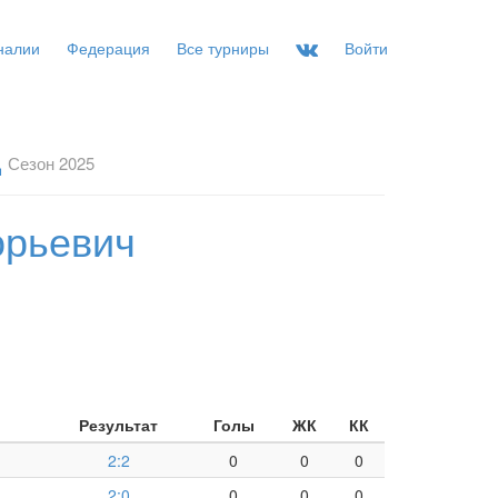
налии
Федерация
Все турниры
Войти
д
Сезон 2025
орьевич
Результат
Голы
ЖК
КК
2:2
0
0
0
2:0
0
0
0