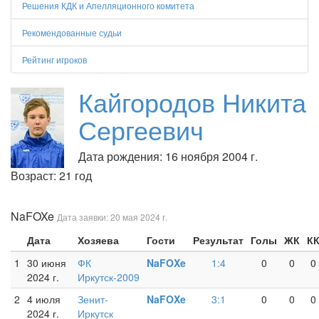
Решения КДК и Апелляционного комитета
Рекомендованные судьи
Рейтинг игроков
Кайгородов Никита
Сергеевич
Дата рождения: 16 ноября 2004 г.
Возраст: 21 год
NaFOXe
Дата заявки: 20 мая 2024 г.
Дата
Хозяева
Гости
Результат
Голы
ЖК
К
1
30 июня
ФК
NaFOXe
1:4
0
0
0
2024 г.
Иркутск-2009
2
4 июля
Зенит-
NaFOXe
3:1
0
0
0
2024 г.
Иркутск