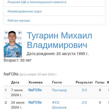
Решения КДК и Апелляционного комитета
Рекомендованные судьи
Рейтинг игроков
Тугарин Михаил
Владимирович
Дата рождения: 20 августа 1995 г.
Возраст: 30 лет
NaFOXe
Дата заявки: 20 мая 2024 г.
Дата
Хозяева
Гости
Результат
Голы
1
7 июня
NaFOXe
Пахтакор
5:3
0
2024 г.
2
24 июня
NaFOXe
ФСК
2:0
0
2024 г.
Шелехов