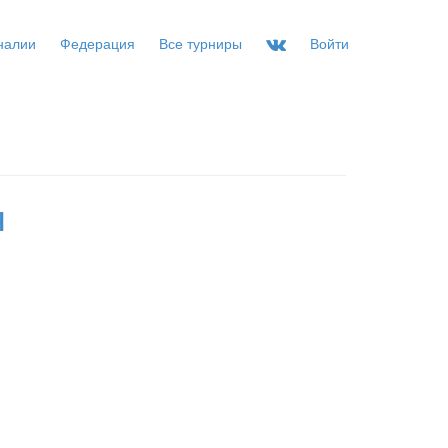
налии
Федерация
Все турниры
Войти
ч