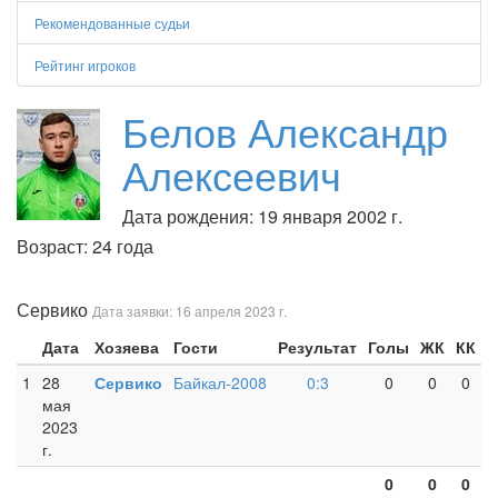
Рекомендованные судьи
Рейтинг игроков
Белов Александр
Алексеевич
Дата рождения: 19 января 2002 г.
Возраст: 24 года
Сервико
Дата заявки: 16 апреля 2023 г.
Дата
Хозяева
Гости
Результат
Голы
ЖК
КК
1
28
Сервико
Байкал-2008
0:3
0
0
0
мая
2023
г.
0
0
0