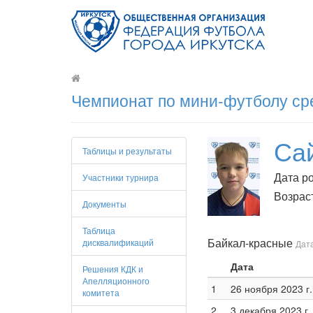
Чемпионат по мини-футболу сре
Са
Таблицы и результаты
Дата ро
Участники турнира
Возраст
Документы
Таблица
Байкал-красные
дисквалификаций
Дата
Дата
Решения КДК и
Апелляционного
1
26 ноября 2023 г.
комитета
2
3 декабря 2023 г.