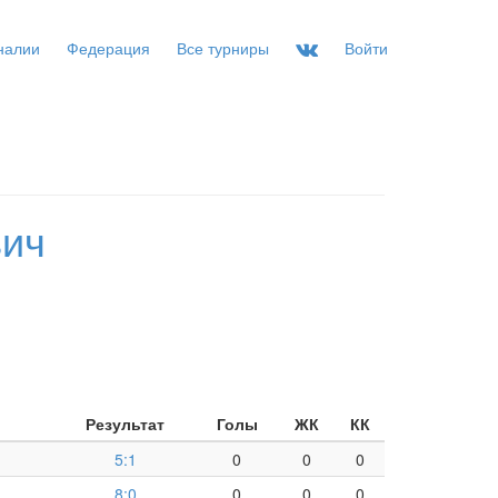
налии
Федерация
Все турниры
Войти
вич
Результат
Голы
ЖК
КК
5:1
0
0
0
8:0
0
0
0