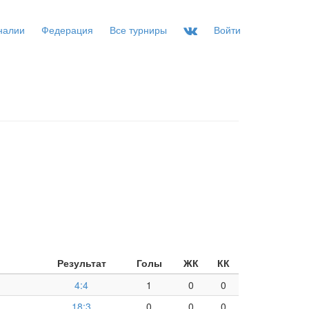
налии
Федерация
Все турниры
Войти
Результат
Голы
ЖК
КК
4:4
1
0
0
18:3
0
0
0