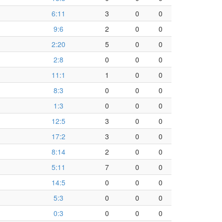
6:11
3
0
0
9:6
2
0
0
2:20
5
0
0
2:8
0
0
0
11:1
1
0
0
8:3
0
0
0
1:3
0
0
0
12:5
3
0
0
17:2
3
0
0
8:14
2
0
0
5:11
7
0
0
14:5
0
0
0
5:3
0
0
0
0:3
0
0
0