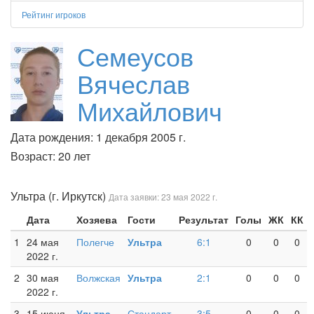
Рейтинг игроков
Семеусов
Вячеслав
Михайлович
Дата рождения: 1 декабря 2005 г.
Возраст: 20 лет
Ультра (г. Иркутск)
Дата заявки: 23 мая 2022 г.
Дата
Хозяева
Гости
Результат
Голы
ЖК
КК
1
24 мая
Полегче
Ультра
6:1
0
0
0
2022 г.
2
30 мая
Волжская
Ультра
2:1
0
0
0
2022 г.
3
15 июня
Ультра
Стандарт
3:5
0
0
0