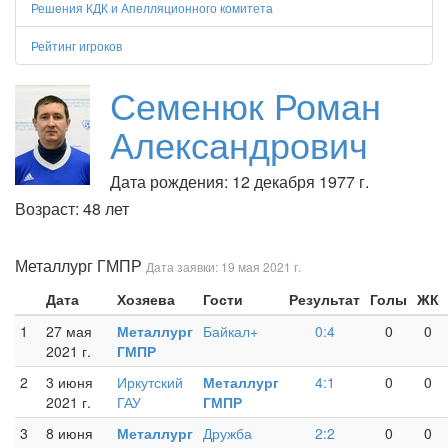
Решения КДК и Апелляционного комитета
Рейтинг игроков
Семенюк Роман
Александрович
Дата рождения: 12 декабря 1977 г.
Возраст: 48 лет
Металлург ГМПР
Дата заявки: 19 мая 2021 г.
Дата
Хозяева
Гости
Результат
Голы
ЖК
1
27 мая
Металлург
Байкал+
0:4
0
0
2021 г.
ГМПР
2
3 июня
Иркутский
Металлург
4:1
0
0
2021 г.
ГАУ
ГМПР
3
8 июня
Металлург
Дружба
2:2
0
0