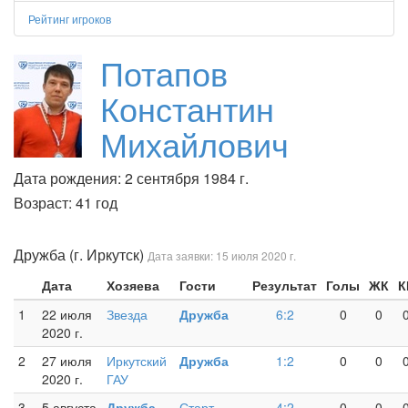
Рейтинг игроков
Потапов
Константин
Михайлович
Дата рождения: 2 сентября 1984 г.
Возраст: 41 год
Дружба (г. Иркутск)
Дата заявки: 15 июля 2020 г.
Дата
Хозяева
Гости
Результат
Голы
ЖК
К
1
22 июля
Звезда
Дружба
6:2
0
0
2020 г.
2
27 июля
Иркутский
Дружба
1:2
0
0
2020 г.
ГАУ
3
5 августа
Дружба
Старт
4:2
0
0