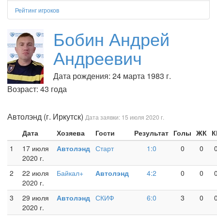
Рейтинг игроков
Бобин Андрей
Андреевич
Дата рождения: 24 марта 1983 г.
Возраст: 43 года
Автолэнд (г. Иркутск)
Дата заявки: 15 июля 2020 г.
Дата
Хозяева
Гости
Результат
Голы
ЖК
К
1
17 июля
Автолэнд
Старт
1:0
0
0
2020 г.
2
22 июля
Байкал+
Автолэнд
4:2
0
0
2020 г.
3
29 июля
Автолэнд
СКИФ
6:0
3
0
2020 г.