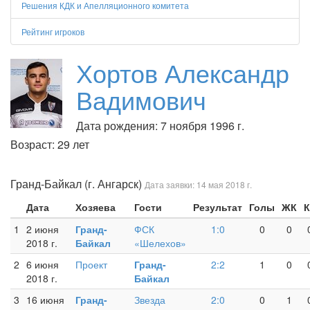
Решения КДК и Апелляционного комитета
Рейтинг игроков
Хортов Александр
Вадимович
Дата рождения: 7 ноября 1996 г.
Возраст: 29 лет
Гранд-Байкал (г. Ангарск)
Дата заявки: 14 мая 2018 г.
Дата
Хозяева
Гости
Результат
Голы
ЖК
К
1
2 июня
Гранд-
ФСК
1:0
0
0
2018 г.
Байкал
«Шелехов»
2
6 июня
Проект
Гранд-
2:2
1
0
2018 г.
Байкал
3
16 июня
Гранд-
Звезда
2:0
0
1